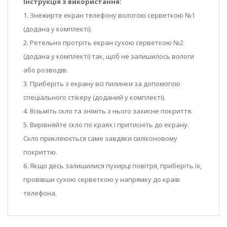
Інструкція з використання:
1. Знежирте екран телефону вологою серветкою №1
(додана у комплекті).
2. Ретельно протріть екран сухою серветкою №2
(додана у комплекті) так, щоб не залишилось вологи
або розводів.
3. Приберіть з екрану всі пилинки за допомогою
спеціального стікеру (доданий у комплекті).
4. Візьміть скло та зніміть з нього захисне покриття.
5. Вирівняйте скло по краях і притисніть до екрану.
Скло приклеюється саме завдяки силіконовому
покриттю.
6. Якщо десь залишилися пухирці повітря, приберіть їх,
провівши сухою серветкою у напрямку до країв
телефона.