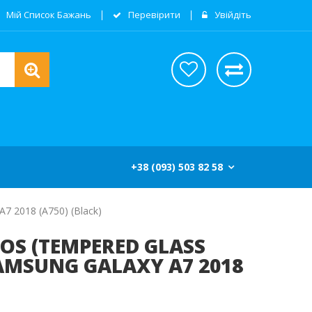
Мій Список Бажань
Перевірити
Увійдіть
+38 (093) 503 82 58
7 2018 (А750) (black)
OS (TEMPERED GLASS
SAMSUNG GALAXY А7 2018