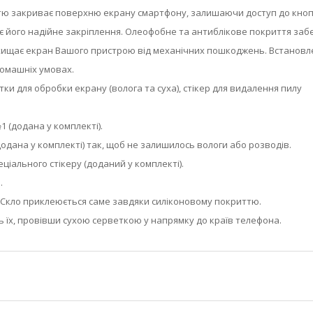
істю закриває поверхню екрану смартфону, залишаючи доступ до кнопо
ує його надійне закріплення. Олеофобне та антиблікове покриття заб
захищає екран Вашого пристрою від механічних пошкоджень. Встановл
домашніх умовах.
етки для обробки екрану (волога та суха), стікер для видалення пилу
 (додана у комплекті).
одана у комплекті) так, щоб не залишилось вологи або розводів.
ціального стікеру (доданий у комплекті).
.
у. Скло приклеюється саме завдяки силіконовому покриттю.
ь їх, провівши сухою серветкою у напрямку до країв телефона.