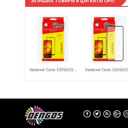
30 ІНШИХ ТОВАРІВ В ЦІЙ КАТЕГОРІЇ:
Захисне Скло DENGOS (Tempered Glass Full Glue...