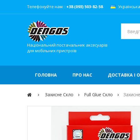
Телефонуйте нам: :
+38 (093) 503-82-58
Українськ
Національний постачальник аксесуарів
для мобільних пристроїв
ГОЛОВНА
ПРО НАС
ДОСТАВКА І 
Захисне Скло
Full Glue Скло
Захисне