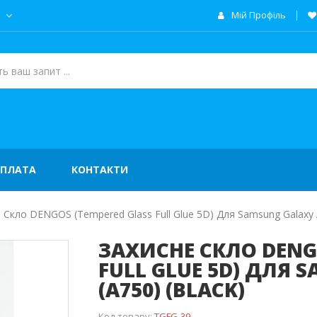
а
Мій Профіль
ОПЛАТА
КОНТАКТИ
 Скло DENGOS (Tempered Glass Full Glue 5D) Для Samsung Galaxy А
ЗАХИСНЕ СКЛО DENG
FULL GLUE 5D) ДЛЯ 
(А750) (BLACK)
Код товару:
TGFG-39