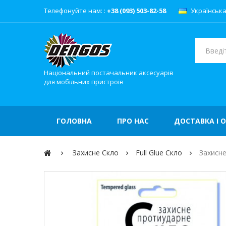
Телефонуйте нам: :
+38 (093) 503-82-58
Українськ
Національний постачальник аксесуарів
для мобільних пристроїв
ГОЛОВНА
ПРО НАС
ДОСТАВКА І 
Захисне Скло
Full Glue Скло
Захисне