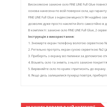
Високоякісне захисне скло FINE LINE Full Glue по
основа нанесена по всій поверхні скла, що гарант
FINE LINE Full Glue з індексом міцності 9Н надійн
дозволяє дуже просто наклеїти його самсотійно в 
В комплекті: захисне скло FINE LINE Full Glue, 2 се
Інструкція з використання:
1. Знежирте екран телефону вологою серветкою №1
2. Ретельно протріть екран сухою серветкою №2 (д
3. Приберіть з екрану всі пилинки за допомогою спе
4. Візьміть скло та зніміть з нього захисне покриття
5. Вирівняйте скло по краях і притисніть до екран
6. Якщо десь залишилися пухирці повітря, приберіт