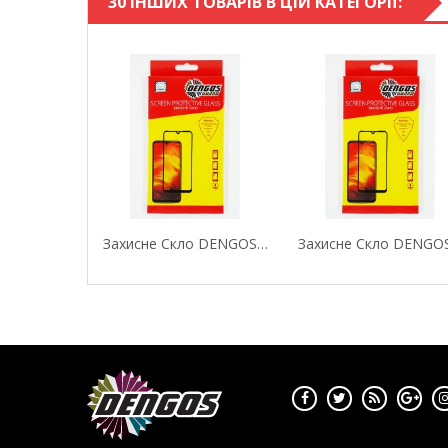
30 ІНШИХ ТОВАРІВ В ЦІЙ КАТЕГОРІЇ:
Захисне Скло DENGOS (Tempered Glass Full Glue...