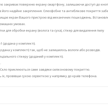
вністю закриває поверхню екрану смартфону, залишаючи доступ до кноп
ує його надійне закріплення. Олеофобне та антиблікове покриття заб
о захищає екран Вашого пристрою від механічних пошкоджень. Встанов
домашніх умовах.
рветки для обробки екрану (волога та суха), стікер для видалення пилу
 (додана у комплекті).
одана у комплекті) так, щоб не залишилось вологи або розводів.
ціального стікеру (доданий у комплекті).
.
у. Скло приклеюється саме завдяки силіконовому покриттю.
ь їх, провівши сухою серветкою у напрямку до країв телефона.