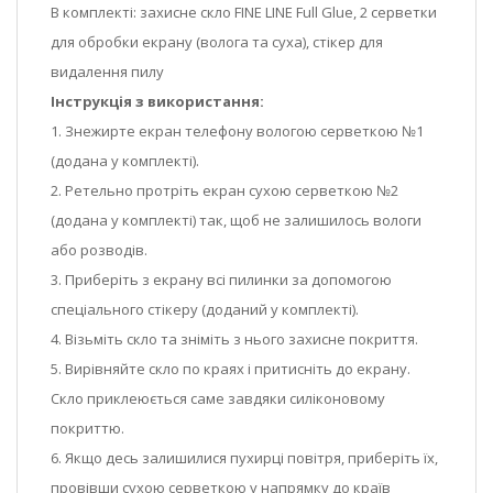
В комплекті: захисне скло FINE LINE Full Glue, 2 серветки
для обробки екрану (волога та суха), стікер для
видалення пилу
Інструкція з використання:
1. Знежирте екран телефону вологою серветкою №1
(додана у комплекті).
2. Ретельно протріть екран сухою серветкою №2
(додана у комплекті) так, щоб не залишилось вологи
або розводів.
3. Приберіть з екрану всі пилинки за допомогою
спеціального стікеру (доданий у комплекті).
4. Візьміть скло та зніміть з нього захисне покриття.
5. Вирівняйте скло по краях і притисніть до екрану.
Скло приклеюється саме завдяки силіконовому
покриттю.
6. Якщо десь залишилися пухирці повітря, приберіть їх,
провівши сухою серветкою у напрямку до країв