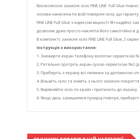
Високоякісне захисне скло FINE LINE Full Glue по
основа нанесена по всій поверхні скла, що гарант
FINE LINE Full Glue з індексом міцності 9Н надійн
дозволяє дуже просто наклеїти його самсотійно в 
В комплекті: захисне скло FINE LINE Full Glue, 2 се
Інструкція з використання:
1. Знежирте екран телефону вологою серветкою №1
2. Ретельно протріть екран сухою серветкою №2 (д
3. Приберіть з екрану всі пилинки за допомогою спе
4. Візьміть скло та зніміть з нього захисне покриття
5. Вирівняйте скло по краях і притисніть до екран
6. Якщо десь залишилися пухирці повітря, приберіт