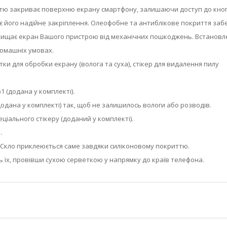
вністю закриває поверхню екрану смартфону, залишаючи доступ до кно
ує його надійне закріплення. Олеофобне та антиблікове покриття заб
о захищає екран Вашого пристрою від механічних пошкоджень. Встанов
домашніх умовах.
рветки для обробки екрану (волога та суха), стікер для видалення пилу
 (додана у комплекті).
одана у комплекті) так, щоб не залишилось вологи або розводів.
ціального стікеру (доданий у комплекті).
.
у. Скло приклеюється саме завдяки силіконовому покриттю.
ь їх, провівши сухою серветкою у напрямку до країв телефона.