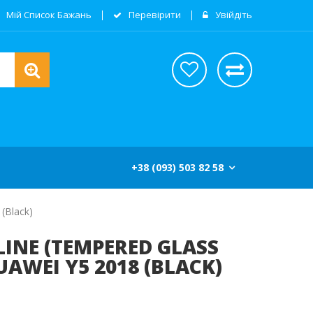
Мій Список Бажань
Перевірити
Увійдіть
+38 (093) 503 82 58
(black)
LINE (TEMPERED GLASS
UAWEI Y5 2018 (BLACK)