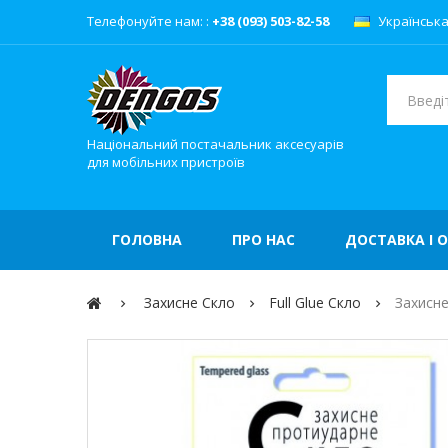
Телефонуйте нам: :
+38 (093) 503-82-58
Українськ
Національний постачальник аксесуарів
для мобільних пристроїв
ГОЛОВНА
ПРО НАС
ДОСТАВКА І 
Захисне Скло
Full Glue Скло
Захисне