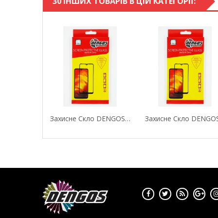
30 ІНШИХ ТОВАРІВ В ЦІЙ КАТЕГОРІЇ:
Захисне Скло DENGOS (Tempered Glass Full Glue...