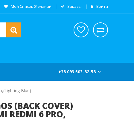
Мой Список Желаний
Заказы
Войти
+38 093 503-82-58
,(Lighting Blue)
OS (BACK COVER)
I REDMI 6 PRO,