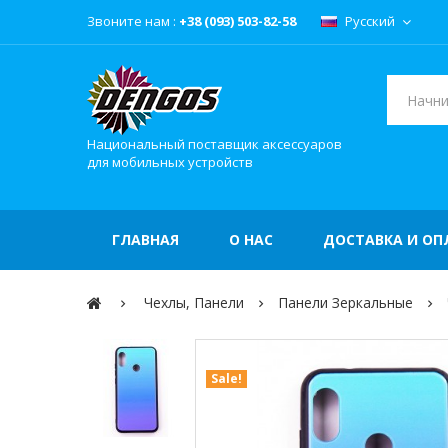
Звоните нам :
+38 (093) 503-82-58
Русский
Национальный поставщик аксессуаров
для мобильных устройств
ГЛАВНАЯ
О НАС
ДОСТАВКА И ОП
Чехлы, Панели
Панели Зеркальные
Sale!