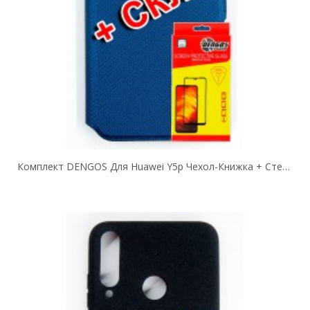
Комплект DENGOS Для Huawei Y5p Чехол-Книжка + Стекло Защитное (Blue) (DG-KM-200)