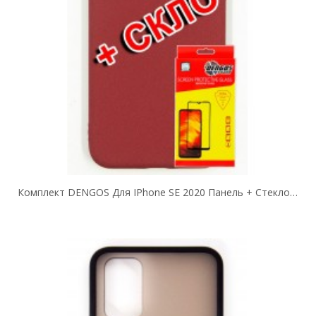
Комплект DENGOS Для IPhone SE 2020 Панель + Стекло Защитное (Red) (DG-KM-208)