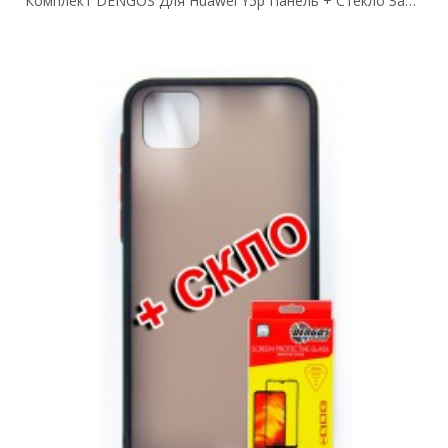
Комплект DENGOS Для Huawei Y5p Панель + Стекло Защитное Carbon (Blue)...