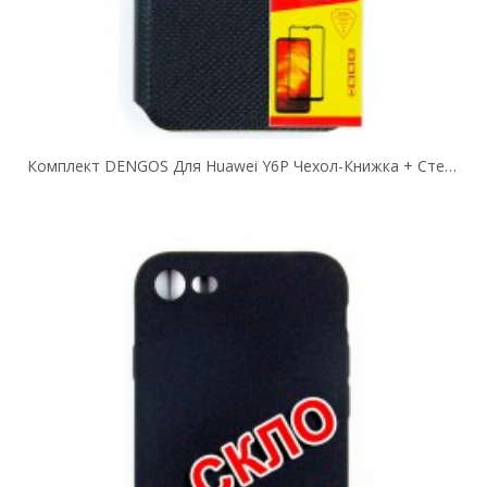
Комплект DENGOS Для Huawei Y6P Чехол-Книжка + Стекло Защитное (Black)...