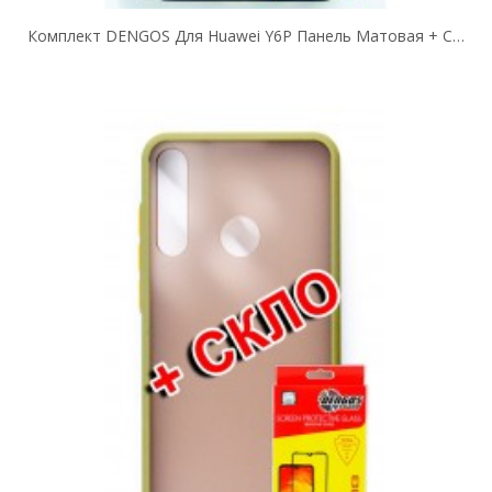
Комплект DENGOS Для Huawei Y6P Панель Матовая + Стекло Защитное (Blue)...