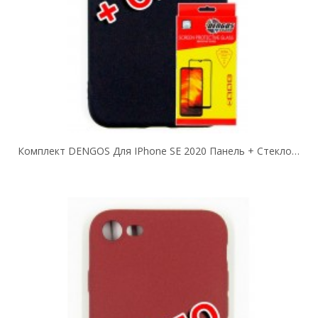
Комплект DENGOS Для IPhone SE 2020 Панель + Стекло Защитное (Black) (DG-KM-207)