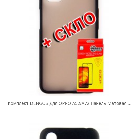
Комплект DENGOS Для OPPO A52/A72 Панель Матовая + Стекло Защитное (Black)...