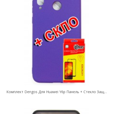
Комплект Dengos Для Huawei Y6p Панель + Стекло Защитное Carbon (Purple)...