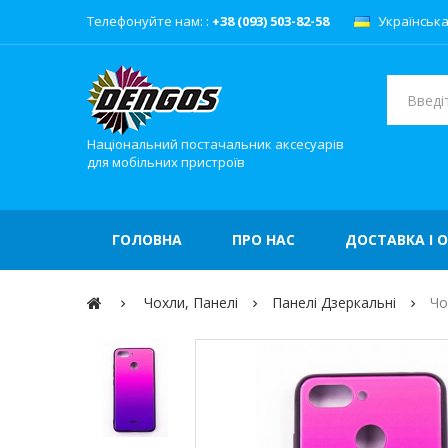
Телефонуйте нам: :
+38 (093) 503-82-58
Українськ
Національний постачальник аксесуарів
для мобільних пристроїв
ГОЛОВНА
ПРО НАС
ДОСТАВКА І 
Чохли, Панелі
Панелі Дзеркальні
Чо