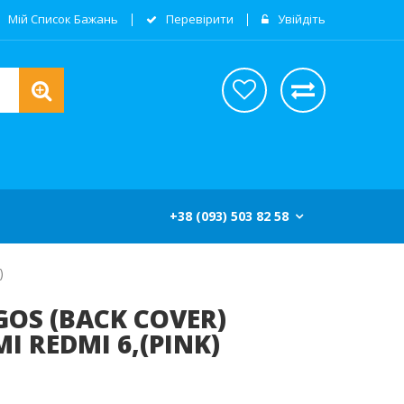
Мій Список Бажань
Перевірити
Увійдіть
+38 (093) 503 82 58
)
OS (BACK COVER)
I REDMI 6,(PINK)