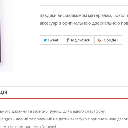
Завдяки високоякісном матеріалам, чохол-
аксесуар з оригінальною дзеркальною по
Tweet
Поділитися
Google+
ЦІЯ
ного дизайну та захисної функції для Вашого смартфону.
Dengos – легкий та приємний на дотик аксесуар з оригінальною дзе
зом з чохлом-панеллю Dengos!