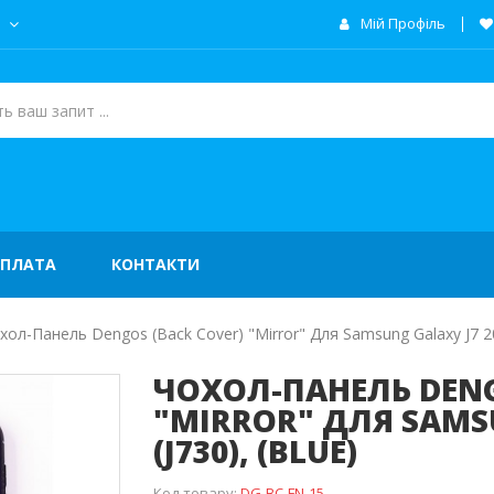
а
Мій Профіль
ОПЛАТА
КОНТАКТИ
хол-Панель Dengos (Back Cover) "Mirror" Для Samsung Galaxy J7 201
ЧОХОЛ-ПАНЕЛЬ DENG
"MIRROR" ДЛЯ SAMSU
(J730), (BLUE)
Код товару:
DG-BC-FN-15