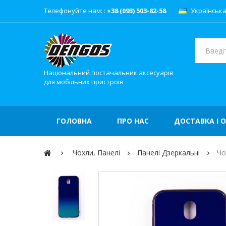
Телефонуйте нам: :
+38 (093) 503-82-58
Українськ
Національний постачальник аксесуарів
для мобільних пристроїв
ГОЛОВНА
ПРО НАС
ДОСТАВКА І 
Чохли, Панелі
Панелі Дзеркальні
Чо