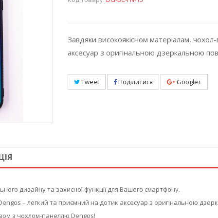
Завдяки високоякісном матеріалам, чохол-
аксесуар з оригінальною дзеркальною по
Tweet
Поділитися
Google+
ЦІЯ
ного дизайну та захисної функції для Вашого смартфону.
Dengos – легкий та приємний на дотик аксесуар з оригінальною дзе
зом з чохлом-панеллю Dengos!