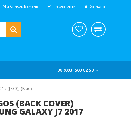
Мій Список Бажань
Перевірити
Увійдіть
+38 (093) 503 82 58
7 (J730), (blue)
OS (BACK COVER)
NG GALAXY J7 2017