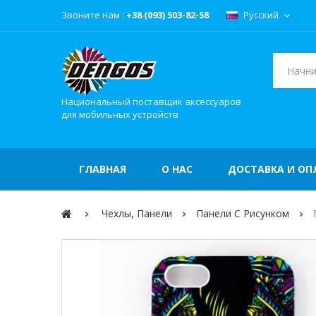
Звоните нам :
+38 (093) 503-82-58
Русский
Национальный поставщик аксессуаров
для мобильных устройств
ГЛАВНАЯ
О НАС
ДОСТАВКА И ОП
Чехлы, Панели
Панели С Рисунком