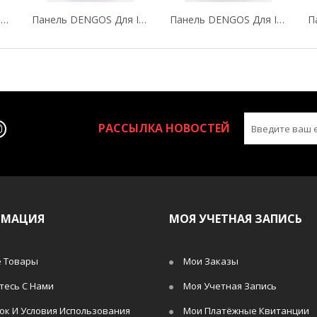
Панель DENGOS Для IPhone 7 "Jeans"
Панель DENGOS Для IPhone 7 "Full Moon"
Панель DENGOS Для IPhone 7 "Flamingo"
РАССЫЛКА НОВОСТЕЙ
РМАЦИЯ
МОЯ УЧЕТНАЯ ЗАПИСЬ
 Товары
Мои Заказы
тесь С Нами
Моя Учетная Запись
ок И Условия Использования
Мои Платёжные Квитанции