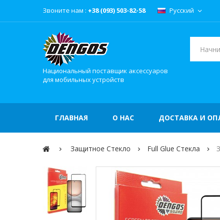
Звоните нам :
+38 (093) 503-82-58
Русский
Национальный поставщик аксессуаров
для мобильных устройств
ГЛАВНАЯ
О НАС
ДОСТАВКА И ОП
Защитное Стекло
Full Glue Стекла