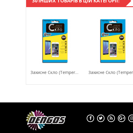
30 ІНШИХ ТОВАРІВ В ЦІЙ КАТЕГОРІЇ:
Захисне Скло (Tempered Glass) DENGOS Для Huawei...