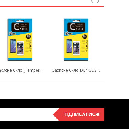
Захисне Скло (Tempered Glass) DENGOS Для Xiaomi...
Захисне Скло DENGOS Для Meizu M2/M2 Mini
ПІДПИСАТИСЯ!