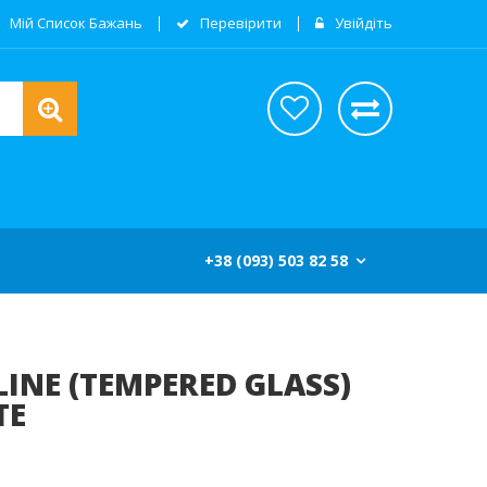
Мій Список Бажань
Перевірити
Увійдіть
+38 (093) 503 82 58
INE (TEMPERED GLASS)
TE