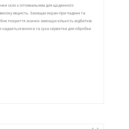
атонке скло є оптимальним для щоденного
високу міцність. Захищає екран при падінні та
обне покриття значно зменшує кількість відбитків
ne надається волога та суха серветки для обробки