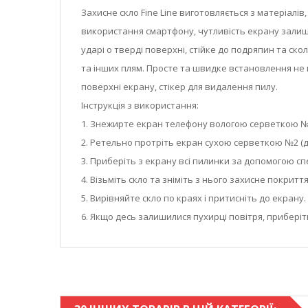
Захисне скло Fine Line виготовляється з матеріалі
використання смартфону, чутливість екрану залишає
ударі о тверді поверхні, стійке до подряпин та ск
та інших плям. Просте та швидке встановлення не п
поверхні екрану, стікер для видалення пилу.
Інструкція з використання:
1. Знежирте екран телефону вологою серветкою №1
2. Ретельно протріть екран сухою серветкою №2 (д
3. Приберіть з екрану всі пилинки за допомогою спе
4. Візьміть скло та зніміть з нього захисне покриття
5. Вирівняйте скло по краях і притисніть до екран
6. Якщо десь залишилися пухирці повітря, приберіт