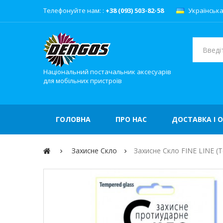
Телефонуйте нам: :
+38 (093) 503-82-58
Українськ
Національний постачальник аксесуарів
для мобільних пристроїв
ГОЛОВНА
ПРО НАС
ДОСТАВКА І 
Захисне Скло
Захисне Скло FINE LINE (T