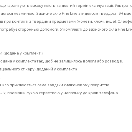
в, що гарантують високу якість та довгий термін експлуатації. Ультр
ться незмінною. Захисне скло Fine Line з індексом твердості 9Н має 
олів при контакті з твердими предметами (монети, ключі, інше). Олеоф
отребує сторонньої допомоги. У комплекті до захисного скла Fine Li
 (додана у комплекті).
одана у комплекті) так, щоб не залишилось вологи або розводів.
ціального стікеру (доданий у комплекті).
.
у. Скло приклеюється саме завдяки силіконовому покриттю.
ь їх, провівши сухою серветкою у напрямку до країв телефона.