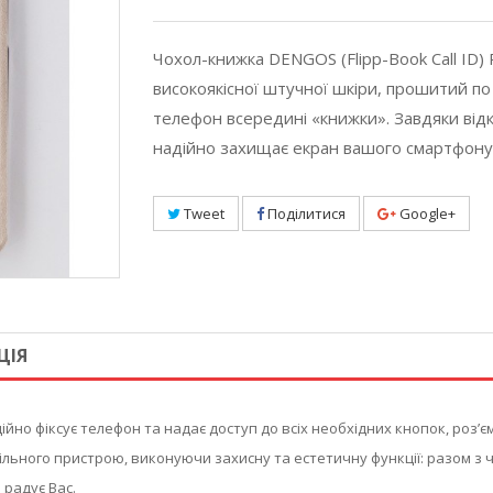
Чохол-книжка DENGOS (Flipp-Book Call ID
високоякісної штучної шкіри, прошитий по 
телефон всередині «книжки». Завдяки ві
надійно захищає екран вашого смартфону
Tweet
Поділитися
Google+
ЦІЯ
но фіксує телефон та надає доступ до всіх необхідних кнопок, роз’єм
льного пристрою, виконуючи захисну та естетичну функції: разом з
 радує Вас.