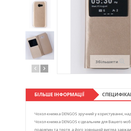
Збільшити
БІЛЬШЕ ІНФОРМАЦІЇ
СПЕЦИФІКА
Чохол-книжка DENGOS зручний у користуванні, надій
Чохол-книжка DENGOS є ідеальним для Вашего мобі
подряпин та тертя, а його зовнішній вигляд завжди