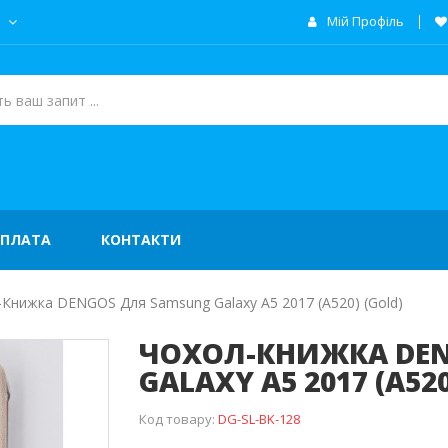
а
Мій Профіль
ОПЛАТА
КОНТАКТИ
Книжка DENGOS Для Samsung Galaxy А5 2017 (А520) (gold)
ЧОХОЛ-КНИЖКА DEN
GALAXY А5 2017 (А520
Код товару:
DG-SL-BK-128