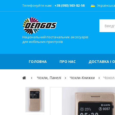
Телефонуйте нам: :
+38 (093) 503-82-58
Українськ
Національний постачальник аксесуарів
для мобільних пристроїв
ГОЛОВНА
ПРО НАС
ДОСТАВКА І 
Чохли, Панелі
Чохли-Книжки
Чохол-