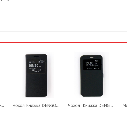
Чохол-Книжка DENGOS Для Lenovo K5/K5 Plus...
Чохол-Книжка DENGOS Для Samsung Galaxy А5 2017...
Чохол--книжка DENGOS Для Xiaomi Redmi Note 4...