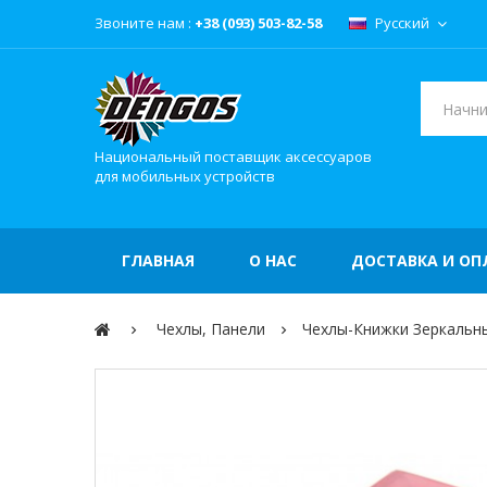
Звоните нам :
+38 (093) 503-82-58
Русский
Национальный поставщик аксессуаров
для мобильных устройств
ГЛАВНАЯ
О НАС
ДОСТАВКА И ОП
Чехлы, Панели
Чехлы-Книжки Зеркальн