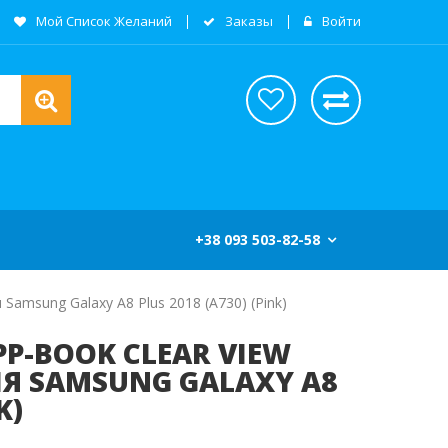
Мой Список Желаний
Заказы
Войти
+38 093 503-82-58
 Samsung Galaxy А8 Plus 2018 (А730) (pink)
IPP-BOOK CLEAR VIEW
ЛЯ SAMSUNG GALAXY А8
K)