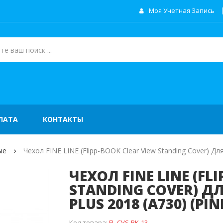
Моя Учетная Запись
ЛАТА
КОНТАКТЫ
ые
Чехол FINE LINE (flipp-BOOK Clear View Standing Cover) Для
ЧЕХОЛ FINE LINE (FL
STANDING COVER) Д
PLUS 2018 (А730) (PIN
Код товара:
FL-CVS-BK-13