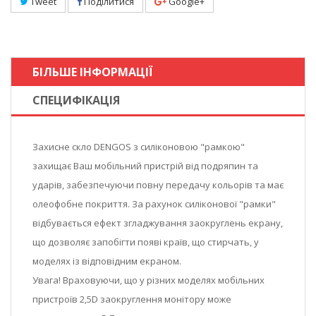
Tweet
Поділитися
Google+
БІЛЬШЕ ІНФОРМАЦІЇ
СПЕЦИФІКАЦІЯ
Захисне скло DENGOS з силіконовою "рамкою"
захищає Ваш мобільний пристрій від подряпин та
ударів, забезпечуючи повну передачу кольорів та має
олеофобне покриття. За рахунок силіконової "рамки"
відбувається ефект згладжування заокруглень екрану,
що дозволяє запобігти появі країв, що стирчать, у
моделях із відповідним екраном.
Увага! Враховуючи, що у різних моделях мобільних
пристроїв 2,5D заокруглення монітору може